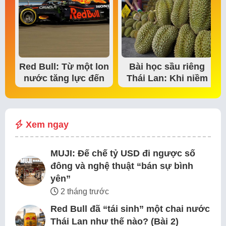
Red Bull: Từ một lon
Bài học sầu riêng
nước tăng lực đến
Thái Lan: Khi niềm
đế chế thể…
tin thị trường bắt…
Xem ngay
MUJI: Đế chế tỷ USD đi ngược số
đông và nghệ thuật “bán sự bình
yên”
2 tháng trước
Red Bull đã “tái sinh” một chai nước
Thái Lan như thế nào? (Bài 2)