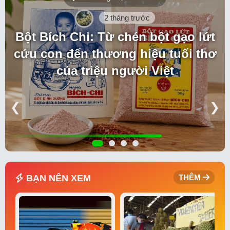
2 tháng trước
Bột Bích Chi: Từ chén bột gạo lứt
cứu con đến thương hiệu tuổi thơ
của triệu người Việt
❮
❯
BẠN NÊN XEM
THÊM