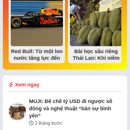
Red Bull: Từ một lon
Bài học sầu riêng
nước tăng lực đến
Thái Lan: Khi niềm
đế chế thể…
tin thị trường bắt…
Xem ngay
MUJI: Đế chế tỷ USD đi ngược số
đông và nghệ thuật “bán sự bình
yên”
2 tháng trước