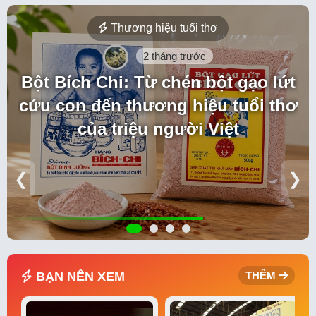
Thương hiệu tuổi thơ
2 tháng trước
Bột Bích Chi: Từ chén bột gạo lứt
cứu con đến thương hiệu tuổi thơ
của triệu người Việt
❮
❯
BẠN NÊN XEM
THÊM