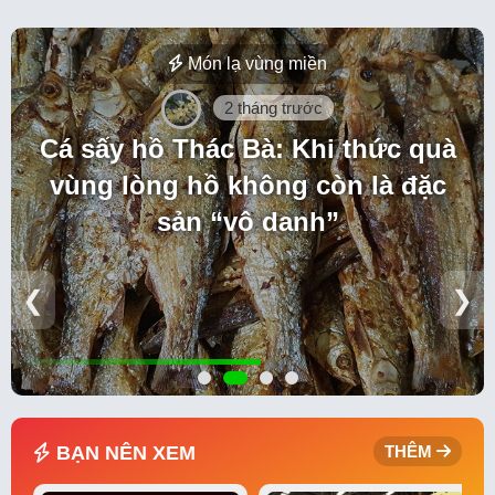
Món lạ vùng miền
2 tháng trước
Cá sấy hồ Thác Bà: Khi thức quà
vùng lòng hồ không còn là đặc
sản “vô danh”
❮
❯
BẠN NÊN XEM
THÊM