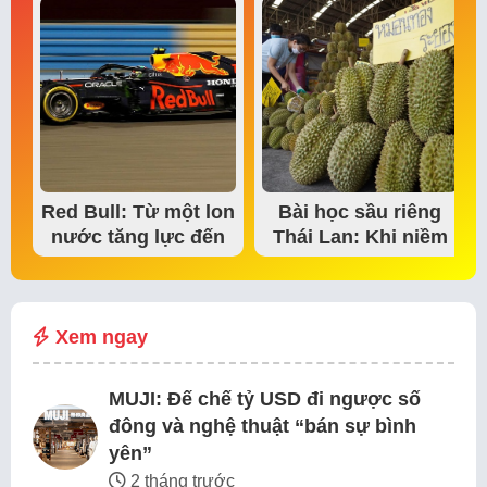
Red Bull: Từ một lon
Bài học sầu riêng
nước tăng lực đến
Thái Lan: Khi niềm
đế chế thể…
tin thị trường bắt…
Xem ngay
MUJI: Đế chế tỷ USD đi ngược số
đông và nghệ thuật “bán sự bình
yên”
2 tháng trước