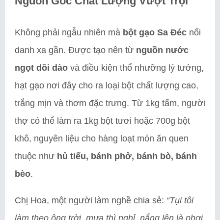
Nguồn Gốc Chất Lượng Vượt Trội
Không phải ngẫu nhiên mà
bột gạo Sa Đéc
nổi
danh xa gần. Được tạo nên từ
nguồn nước
ngọt dồi dào
và điều kiện thổ nhưỡng lý tưởng,
hạt gạo nơi đây cho ra loại bột chất lượng cao,
trắng mịn và thơm đặc trưng. Từ 1kg tấm, người
thợ có thể làm ra 1kg bột tươi hoặc 700g bột
khô, nguyên liệu cho hàng loạt món ăn quen
thuộc như
hủ tiếu, bánh phở, bánh bò, bánh
bèo
.
Chị Hoa, một người làm nghề chia sẻ:
“Tụi tôi
làm theo ông trời, mưa thì nghỉ, nắng lên là phơi.