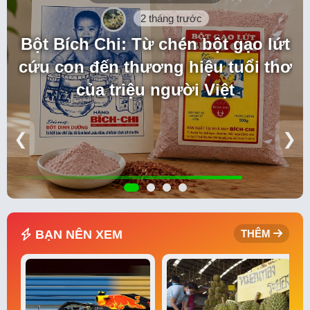
2 tháng trước
Bột Bích Chi: Từ chén bột gạo lứt
cứu con đến thương hiệu tuổi thơ
của triệu người Việt
❮
❯
BẠN NÊN XEM
THÊM