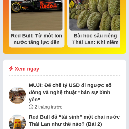
Red Bull: Từ một lon
Bài học sầu riêng
nước tăng lực đến
Thái Lan: Khi niềm
đế chế thể…
tin thị trường bắt…
Xem ngay
MUJI: Đế chế tỷ USD đi ngược số
đông và nghệ thuật “bán sự bình
yên”
2 tháng trước
Red Bull đã “tái sinh” một chai nước
Thái Lan như thế nào? (Bài 2)