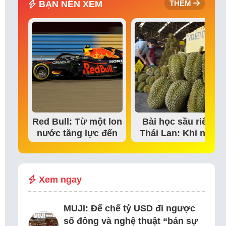
BẠN NÊN XEM
THÊM
Red Bull: Từ một lon
Bài học sầu riêng
nước tăng lực đến
Thái Lan: Khi niềm
đế chế thể…
tin thị trường bắt…
Xem ngay
MUJI: Đế chế tỷ USD đi ngược
số đông và nghệ thuật “bán sự