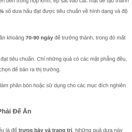
ên bên trong hộp kính, ép sát vào các mặt để tạo thành
0%
số dưa hấu đạt được tiêu chuẩn về hình dạng và độ
cần khoảng
70-90 ngày
để trưởng thành, trong đó mất
đạt tiêu chuẩn. Chỉ những quả có các mặt phẳng đều,
họn để bán ra thị trường.
ế làm phân bón hoặc sử dụng cho các mục đích nghiên
Phải Để Ăn
ếu là để
trưng bày và trang trí
. Những quả dưa này