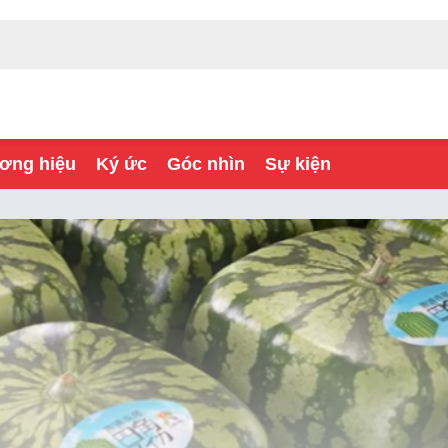
ơng hiệu
Ký ức
Góc nhìn
Sự kiện