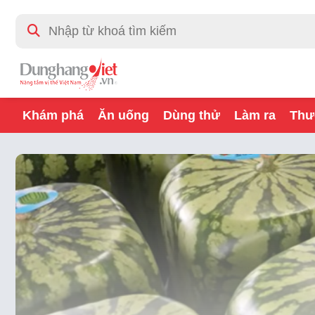
Khám phá
Ăn uống
Dùng thử
Làm ra
Thư