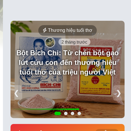
Thương hiệu tuổi thơ
2 tháng trước
Bột Bích Chi: Từ chén bột gạo
lứt cứu con đến thương hiệu
tuổi thơ của triệu người Việt
❮
❯