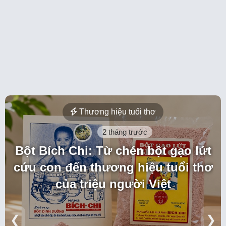
Món lạ vùng miền
2 tháng trước
Cá sấy hồ Thác Bà: Khi thức quà
vùng lòng hồ không còn là đặc
sản “vô danh”
❮
❯