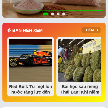
BẠN NÊN XEM
THÊM
Red Bull: Từ một lon
Bài học sầu riêng
nước tăng lực đến
Thái Lan: Khi niềm
đế chế thể…
tin thị trường bắt…