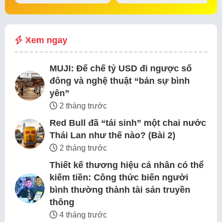
đế chế thể…
tin thị trường bắt…
Xem ngay
MUJI: Đế chế tỷ USD đi ngược số
đông và nghệ thuật “bán sự bình
yên”
2 tháng trước
Red Bull đã “tái sinh” một chai nước
Thái Lan như thế nào? (Bài 2)
2 tháng trước
Thiết kế thương hiệu cá nhân có thể
kiếm tiền: Công thức biến người
bình thường thành tài sản truyền
thông
4 tháng trước