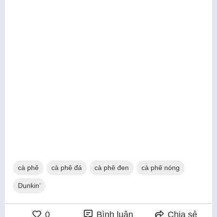
cà phê
cà phê đá
cà phê đen
cà phê nóng
Dunkin’
0
Bình luận
Chia sẻ