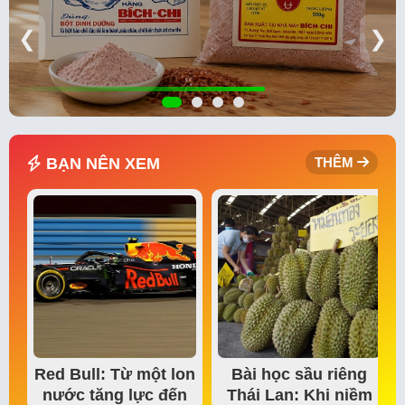
❮
❯
BẠN NÊN XEM
THÊM
Red Bull: Từ một lon
Bài học sầu riêng
nước tăng lực đến
Thái Lan: Khi niềm