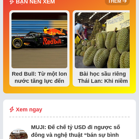
BẠN NÊN XEM
THÊM
Red Bull: Từ một lon
Bài học sầu riêng
nước tăng lực đến
Thái Lan: Khi niềm
đế chế thể…
tin thị trường bắt…
Xem ngay
MUJI: Đế chế tỷ USD đi ngược số
đông và nghệ thuật “bán sự bình