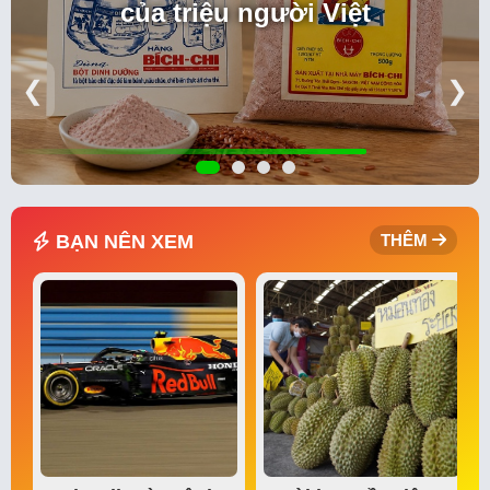
của triệu người Việt
❮
❯
BẠN NÊN XEM
THÊM