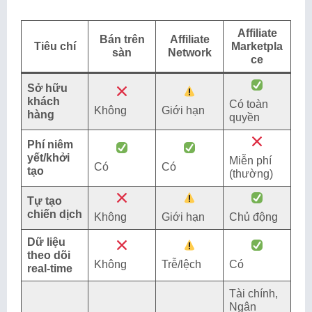
Affiliate
Bán trên
Affiliate
Tiêu chí
Marketpla
sàn
Network
ce
Sở hữu
khách
Có toàn
Không
Giới hạn
hàng
quyền
Phí niêm
yết/khởi
Miễn phí
Có
Có
tạo
(thường)
Tự tạo
chiến dịch
Không
Giới hạn
Chủ động
Dữ liệu
theo dõi
Không
Trễ/lệch
Có
real-time
Tài chính,
Ngân