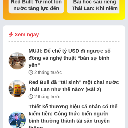
Red Bull: Từ một lon
Bài học sầu riêng
nước tăng lực đến
Thái Lan: Khi niềm
đế chế thể…
tin thị trường bắt…
Xem ngay
MUJI: Đế chế tỷ USD đi ngược số
đông và nghệ thuật “bán sự bình
yên”
2 tháng trước
Red Bull đã “tái sinh” một chai nước
Thái Lan như thế nào? (Bài 2)
2 tháng trước
Thiết kế thương hiệu cá nhân có thể
kiếm tiền: Công thức biến người
bình thường thành tài sản truyền