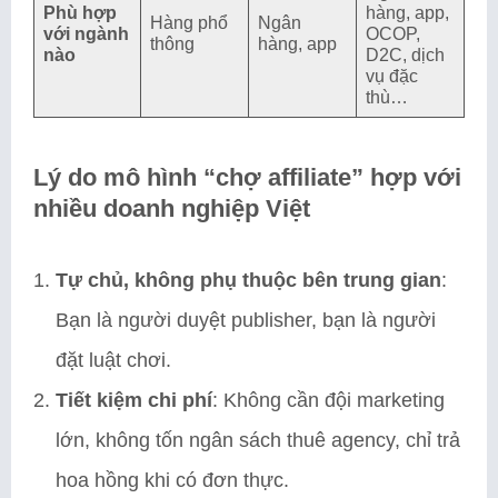
Phù hợp
hàng, app,
Hàng phổ
Ngân
với ngành
OCOP,
thông
hàng, app
nào
D2C, dịch
vụ đặc
thù…
Lý do mô hình “chợ affiliate” hợp với
nhiều doanh nghiệp Việt
Tự chủ, không phụ thuộc bên trung gian
:
Bạn là người duyệt publisher, bạn là người
đặt luật chơi.
Tiết kiệm chi phí
: Không cần đội marketing
lớn, không tốn ngân sách thuê agency, chỉ trả
hoa hồng khi có đơn thực.