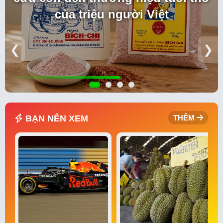
của triệu người Việt
❮
❯
BẠN NÊN XEM
THÊM