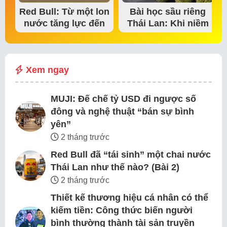
Red Bull: Từ một lon
Bài học sầu riêng
nước tăng lực đến
Thái Lan: Khi niềm
đế chế thể…
tin thị trường bắt…
Xem ngay
MUJI: Đế chế tỷ USD đi ngược số
đông và nghệ thuật “bán sự bình
yên”
2 tháng trước
Red Bull đã “tái sinh” một chai nước
Thái Lan như thế nào? (Bài 2)
2 tháng trước
Thiết kế thương hiệu cá nhân có thể
kiếm tiền: Công thức biến người
bình thường thành tài sản truyền