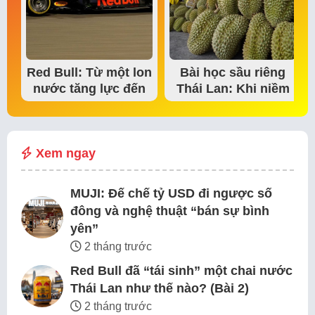
Red Bull: Từ một lon
Bài học sầu riêng
nước tăng lực đến
Thái Lan: Khi niềm
đế chế thể…
tin thị trường bắt…
Xem ngay
MUJI: Đế chế tỷ USD đi ngược số
đông và nghệ thuật “bán sự bình
yên”
2 tháng trước
Red Bull đã “tái sinh” một chai nước
Thái Lan như thế nào? (Bài 2)
2 tháng trước