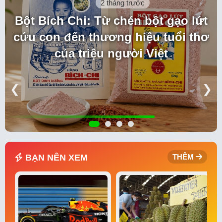
2 tháng trước
Bột Bích Chi: Từ chén bột gạo lứt
cứu con đến thương hiệu tuổi thơ
của triệu người Việt
❮
❯
BẠN NÊN XEM
THÊM