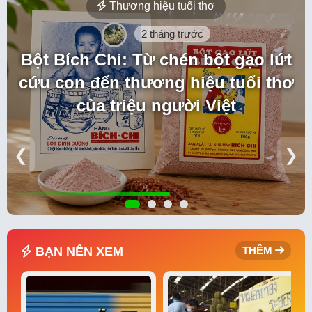
Thương hiệu tuổi thơ
2 tháng trước
Bột Bích Chi: Từ chén bột gạo lứt
cứu con đến thương hiệu tuổi thơ
của triệu người Việt
❮
❯
BẠN NÊN XEM
THÊM