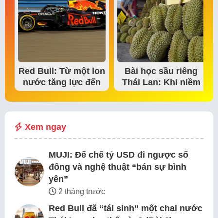
Red Bull: Từ một lon
Bài học sầu riêng
nước tăng lực đến
Thái Lan: Khi niềm
đế chế thể…
tin thị trường bắt…
Xem ngay
MUJI: Đế chế tỷ USD đi ngược số
đông và nghệ thuật “bán sự bình
yên”
2 tháng trước
Red Bull đã “tái sinh” một chai nước