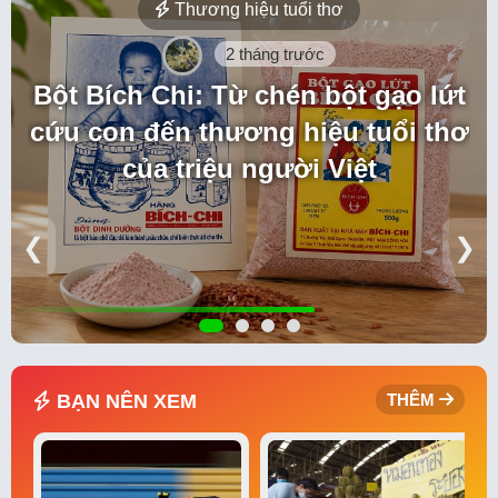
Thương hiệu tuổi thơ
2 tháng trước
Bột Bích Chi: Từ chén bột gạo lứt
cứu con đến thương hiệu tuổi thơ
của triệu người Việt
❮
❯
BẠN NÊN XEM
THÊM