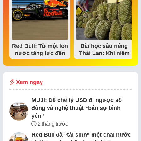
Red Bull: Từ một lon
Bài học sầu riêng
nước tăng lực đến
Thái Lan: Khi niềm
đế chế thể…
tin thị trường bắt…
Xem ngay
MUJI: Đế chế tỷ USD đi ngược số
đông và nghệ thuật “bán sự bình
yên”
2 tháng trước
Red Bull đã “tái sinh” một chai nước