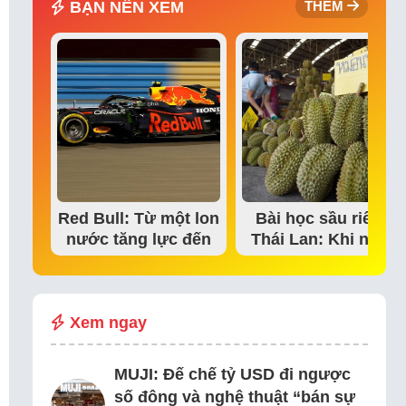
BẠN NÊN XEM
THÊM
Red Bull: Từ một lon
Bài học sầu riêng
nước tăng lực đến
Thái Lan: Khi niềm
đế chế thể…
tin thị trường bắt…
Xem ngay
MUJI: Đế chế tỷ USD đi ngược
số đông và nghệ thuật “bán sự