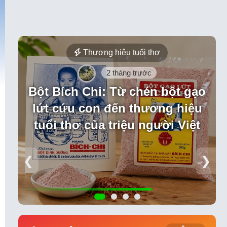
Thương hiệu tuổi thơ
2 tháng trước
Bột Bích Chi: Từ chén bột gạo
lứt cứu con đến thương hiệu
tuổi thơ của triệu người Việt
❮
❯