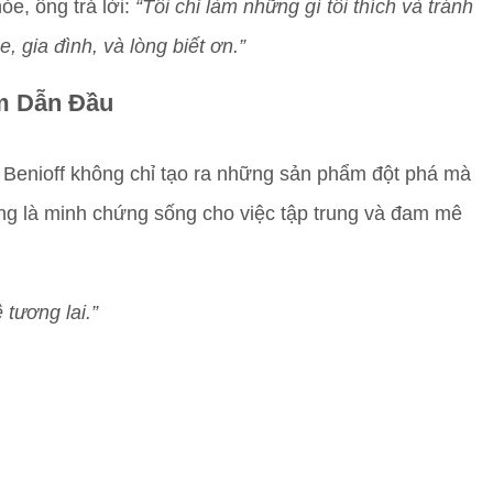
ỏe, ông trả lời:
“Tôi chỉ làm những gì tôi thích và tránh
, gia đình, và lòng biết ơn.”
m Dẫn Đầu
 Benioff không chỉ tạo ra những sản phẩm đột phá mà
Ông là minh chứng sống cho việc tập trung và đam mê
tương lai.”