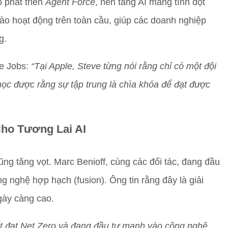
 phát triển
Agent Force
, nền tảng AI mang tính đột
ào hoạt động trên toàn cầu, giúp các doanh nghiệp
g.
ve Jobs:
“Tại Apple, Steve từng nói rằng chỉ có một đội
học được rằng sự tập trung là chìa khóa để đạt được
ho Tương Lai AI
ũng tăng vọt. Marc Benioff, cùng các đối tác, đang đầu
 nghệ hợp hạch (fusion). Ông tin rằng đây là giải
gày càng cao.
ết đạt Net Zero và đang đầu tư mạnh vào công nghệ