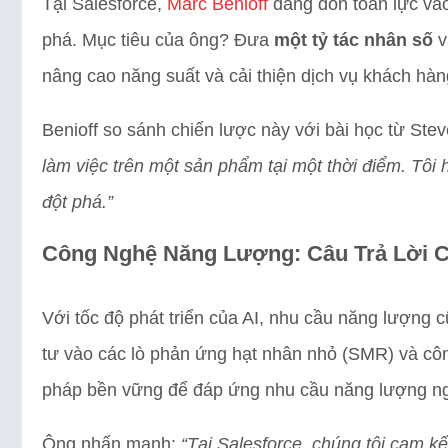
Tại Salesforce,
Marc Benioff
đang dồn toàn lực vào
phá. Mục tiêu của ông? Đưa
một tỷ tác nhân số
v
nâng cao năng suất và cải thiện dịch vụ khách hàn
Benioff so sánh chiến lược này với bài học từ Ste
làm việc trên một sản phẩm tại một thời điểm. Tôi 
đột phá.”
Công Nghệ Năng Lượng: Câu Trả Lời C
Với tốc độ phát triển của AI, nhu cầu năng lượng c
tư vào các lò phản ứng hạt nhân nhỏ (SMR) và công
pháp bền vững để đáp ứng nhu cầu năng lượng n
Ông nhấn mạnh:
“Tại Salesforce, chúng tôi cam k