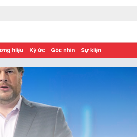
ơng hiệu
Ký ức
Góc nhìn
Sự kiện