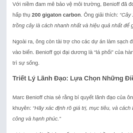
Với niềm đam mê bảo vệ môi trường, Benioff đã đó
hấp thụ
200 gigaton carbon
. Ông giải thích:
“Cây 
trồng cây là cách nhanh nhất và hiệu quả nhất để g
Ngoài ra, ông còn tài trợ cho các dự án làm sạch 
vào biển. Benioff gọi đại dương là “lá phổi” của h
trì sự sống.
Triết Lý Lãnh Đạo: Lựa Chọn Những Đi
Marc Benioff chia sẻ rằng bí quyết lãnh đạo của ô
khuyên:
“Hãy xác định rõ giá trị, mục tiêu, và cá
công và hạnh phúc.”