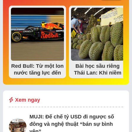
Red Bull: Từ một lon
Bài học sầu riêng
nước tăng lực đến
Thái Lan: Khi niềm
đế chế thể…
tin thị trường bắt…
Xem ngay
MUJI: Đế chế tỷ USD đi ngược số
đông và nghệ thuật “bán sự bình
yên”