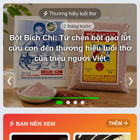
Thương hiệu tuổi thơ
2 tháng trước
Bột Bích Chi: Từ chén bột gạo lứt
cứu con đến thương hiệu tuổi thơ
của triệu người Việt
❮
❯
BẠN NÊN XEM
THÊM