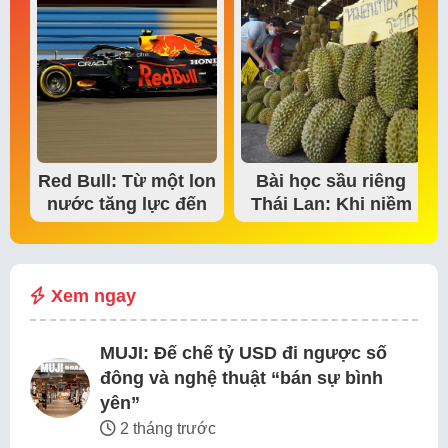
Red Bull: Từ một lon
Bài học sầu riêng
nước tăng lực đến
Thái Lan: Khi niềm
đế chế thể…
tin thị trường bắt…
Xem ngay
MUJI: Đế chế tỷ USD đi ngược số
đông và nghệ thuật “bán sự bình
yên”
2 tháng trước