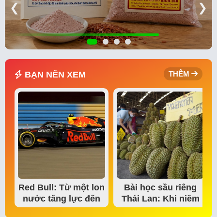
❮
❯
BẠN NÊN XEM
THÊM
Red Bull: Từ một lon
Bài học sầu riêng
nước tăng lực đến
Thái Lan: Khi niềm
đế chế thể…
tin thị trường bắt…