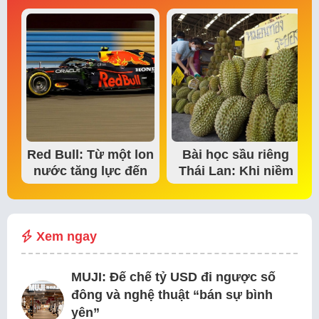
Red Bull: Từ một lon
Bài học sầu riêng
nước tăng lực đến
Thái Lan: Khi niềm
đế chế thể…
tin thị trường bắt…
Xem ngay
MUJI: Đế chế tỷ USD đi ngược số
đông và nghệ thuật “bán sự bình
yên”