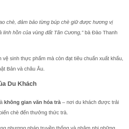
sao chè, đảm bảo từng búp chè giữ được hương vị
 linh hồn của vùng đất Tân Cương,”
bà Đào Thanh
 vệ sinh thực phẩm mà còn đạt tiêu chuẩn xuất khẩu,
hật Bản và châu Âu.
ủa Du Khách
là
không gian văn hóa trà
– nơi du khách được trải
 biến chè đến thưởng thức trà.
 bằng phương pháp truyền thống và nhâm nhi những