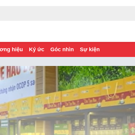
ơng hiệu
Ký ức
Góc nhìn
Sự kiện