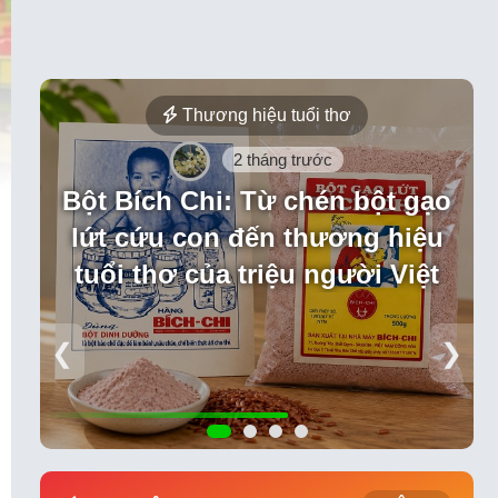
Thương hiệu tuổi thơ
2 tháng trước
Bột Bích Chi: Từ chén bột gạo
lứt cứu con đến thương hiệu
tuổi thơ của triệu người Việt
❮
❯