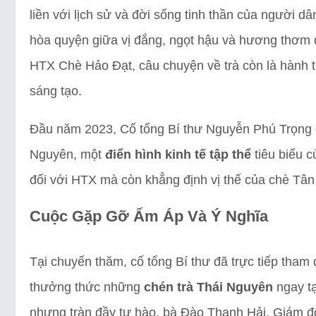
liền với lịch sử và đời sống tinh thần của người dâ
hòa quyện giữa vị đắng, ngọt hậu và hương thơm dị
HTX Chè Hảo Đạt, câu chuyện về trà còn là hành 
sáng tạo.
Đầu năm 2023, Cố tổng Bí thư Nguyễn Phú Trọng
Nguyên, một
điển hình kinh tế tập thể
tiêu biểu c
đối với HTX mà còn khẳng định vị thế của chè Tâ
Cuộc Gặp Gỡ Ấm Áp Và Ý Nghĩa
Tại chuyến thăm, cố tổng Bí thư đã trực tiếp tham
thưởng thức những
chén trà Thái Nguyên
ngay tạ
nhưng tràn đầy tự hào, bà Đào Thanh Hải, Giám đ