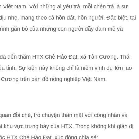
n Việt Nam. Với những ai yêu trà, mỗi chén trà là sự
u nhẹ, mang theo cả hồn đất, hồn người. Đặc biệt, tại
trình gắn bó của những con người đầy đam mê và
 đã đến thăm HTX Chè Hảo Đạt, xã Tân Cương, Thái
ủa tỉnh. Sự kiện này không chỉ là niềm vinh dự lớn lao
n Cương trên bản đồ nông nghiệp Việt Nam.
 quan đồi chè, trò chuyện thân mật với công nhân và
i khu vực trưng bày của HTX. Trong không khí giản dị
ốc HTX Chè Hảo Đạt, xúc động chia sẻ: