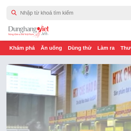
Khám phá
Ăn uống
Dùng thử
Làm ra
Thư