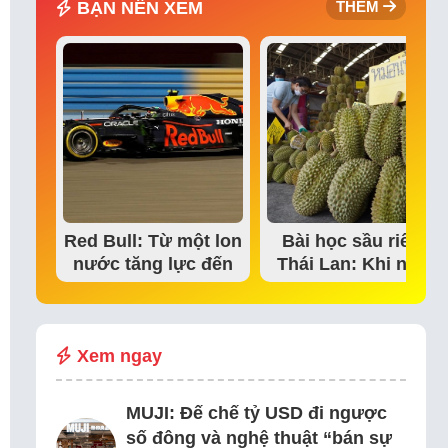
BẠN NÊN XEM
THÊM
Red Bull: Từ một lon
Bài học sầu riêng
nước tăng lực đến
Thái Lan: Khi niềm
đế chế thể…
tin thị trường bắt…
Xem ngay
MUJI: Đế chế tỷ USD đi ngược
số đông và nghệ thuật “bán sự