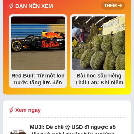
BẠN NÊN XEM
THÊM
Red Bull: Từ một lon
Bài học sầu riêng
nước tăng lực đến
Thái Lan: Khi niềm
đế chế thể…
tin thị trường bắt…
Xem ngay
MUJI: Đế chế tỷ USD đi ngược số