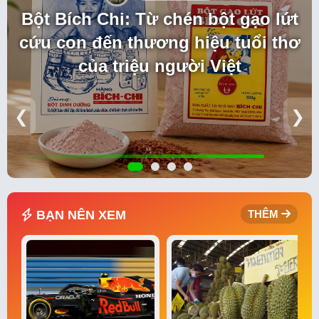
Bột Bích Chi: Từ chén bột gạo lứt
cứu con đến thương hiệu tuổi thơ
của triệu người Việt
❮
❯
BẠN NÊN XEM
THÊM