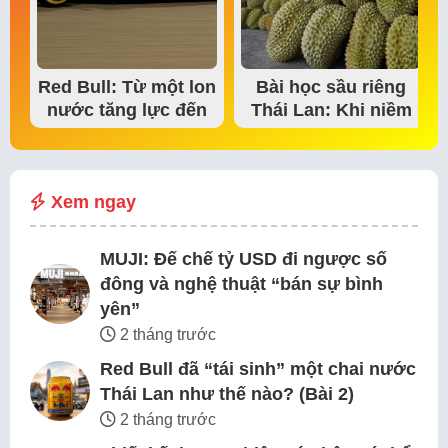
Red Bull: Từ một lon
Bài học sầu riêng
nước tăng lực đến
Thái Lan: Khi niềm
đế chế thể…
tin thị trường bắt…
Xem ngay
MUJI: Đế chế tỷ USD đi ngược số
đông và nghệ thuật “bán sự bình
yên”
2 tháng trước
Red Bull đã “tái sinh” một chai nước
Thái Lan như thế nào? (Bài 2)
2 tháng trước