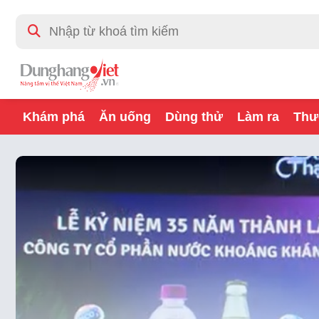
Khám phá
Ăn uống
Dùng thử
Làm ra
Thư