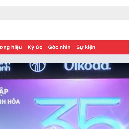
ơng hiệu
Ký ức
Góc nhìn
Sự kiện