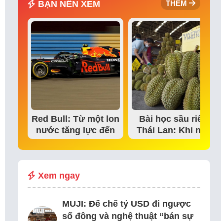
BẠN NÊN XEM
THÊM
Red Bull: Từ một lon
Bài học sầu riêng
nước tăng lực đến
Thái Lan: Khi niềm
đế chế thể…
tin thị trường bắt…
Xem ngay
MUJI: Đế chế tỷ USD đi ngược
số đông và nghệ thuật “bán sự