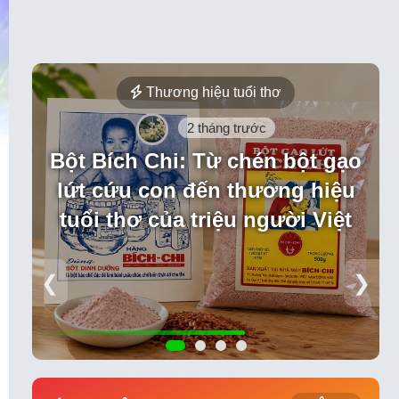
Thương hiệu tuổi thơ
2 tháng trước
Bột Bích Chi: Từ chén bột gạo
lứt cứu con đến thương hiệu
tuổi thơ của triệu người Việt
❮
❯