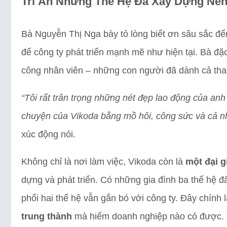
Tri Ân Những Thế Hệ Đã Xây Dựng Nề
Bà Nguyễn Thị Nga bày tỏ lòng biết ơn sâu sắc đế
để công ty phát triển mạnh mẽ như hiện tại. Bà đ
công nhân viên – những con người đã dành cả tha
“Tôi rất trân trọng những nét đẹp lao động của an
chuyện của Vikoda bằng mồ hôi, công sức và cả nh
xúc động nói.
Không chỉ là nơi làm việc, Vikoda còn là
một đại g
dựng và phát triển. Có những gia đình ba thế hệ 
phối hai thế hệ vẫn gắn bó với công ty. Đây chính
trung thành
mà hiếm doanh nghiệp nào có được.