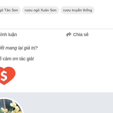
gô Tân Sơn
rượu ngô Xuân Sơn
rượu truyền thống
ình luận
Chia sẻ
ết mang lại giá trị?
ể cảm ơn tác giả!