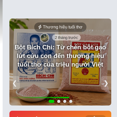
Thương hiệu tuổi thơ
2 tháng trước
Bột Bích Chi: Từ chén bột gạo
lứt cứu con đến thương hiệu
tuổi thơ của triệu người Việt
❮
❯