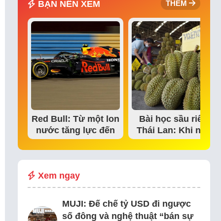
BẠN NÊN XEM
THÊM
Red Bull: Từ một lon
Bài học sầu riêng
nước tăng lực đến
Thái Lan: Khi niềm
đế chế thể…
tin thị trường bắt…
Xem ngay
MUJI: Đế chế tỷ USD đi ngược
số đông và nghệ thuật “bán sự