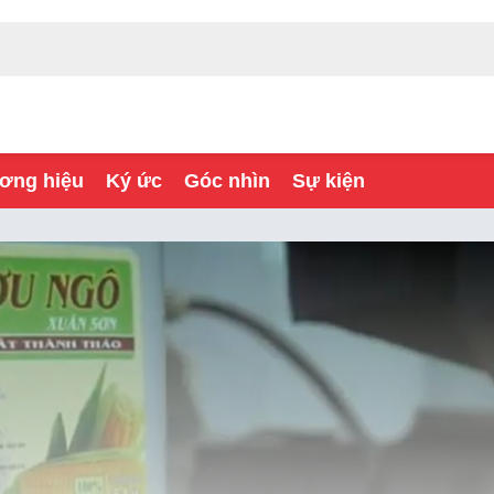
ơng hiệu
Ký ức
Góc nhìn
Sự kiện