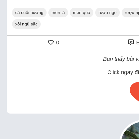
cá suối nướng
men lá
men quả
rượu ngô
rượu n
xôi ngũ sắc
0
B
Bạn thấy bài vi
Click ngay đ