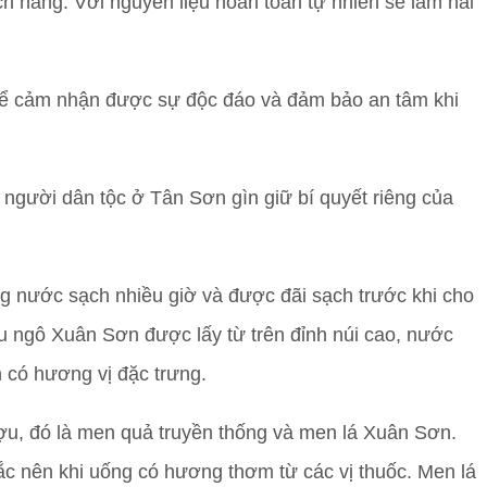
ch hàng. Với nguyên liệu hoàn toàn tự nhiên sẽ làm hài
để cảm nhận được sự độc đáo và đảm bảo an tâm khi
người dân tộc ở Tân Sơn gìn giữ bí quyết riêng của
g nước sạch nhiều giờ và được đãi sạch trước khi cho
u ngô Xuân Sơn được lấy từ trên đỉnh núi cao, nước
 có hương vị đặc trưng.
ợu, đó là men quả truyền thống và men lá Xuân Sơn.
ắc nên khi uống có hương thơm từ các vị thuốc. Men lá