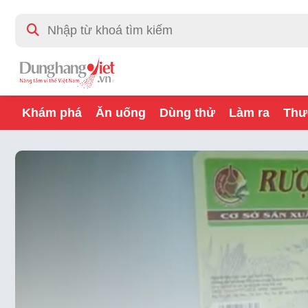
Khám phá
Ăn uống
Dùng thử
Làm ra
Thư