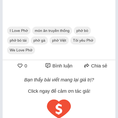
I Love Phở
món ăn truyền thống
phở bò
phở bò tái
phở gà
phở Việt
Tôi yêu Phở
We Love Phở
0
Bình luận
Chia sẻ
Bạn thấy bài viết mang lại giá trị?
Click ngay để cảm ơn tác giả!