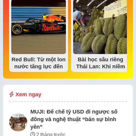
Red Bull: Từ một lon
Bài học sầu riêng
nước tăng lực đến
Thái Lan: Khi niềm
đế chế thể…
tin thị trường bắt…
Xem ngay
MUJI: Đế chế tỷ USD đi ngược số
đông và nghệ thuật “bán sự bình
yên”
2 tháng trước