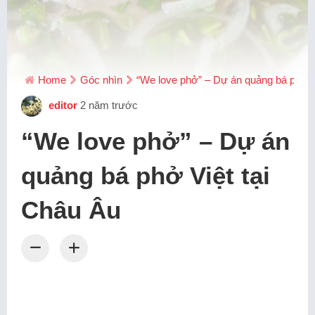
Home
Góc nhìn
“We love phở” – Dự án quảng bá phở V
editor
2 năm trước
“We love phở” – Dự án
quảng bá phở Việt tại
Châu Âu