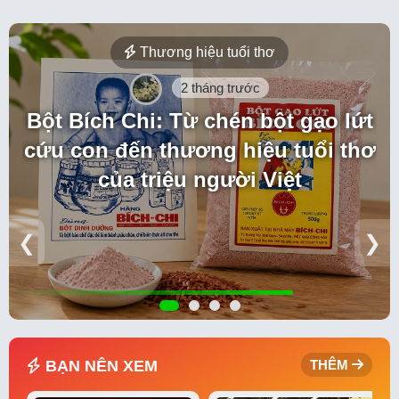
Thương hiệu tuổi thơ
2 tháng trước
Bột Bích Chi: Từ chén bột gạo lứt
cứu con đến thương hiệu tuổi thơ
của triệu người Việt
❮
❯
BẠN NÊN XEM
THÊM