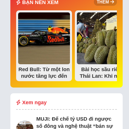
BẠN NÊN XEM
THÊM
Red Bull: Từ một lon
Bài học sầu riêng
nước tăng lực đến
Thái Lan: Khi niềm
đế chế thể…
tin thị trường bắt…
Xem ngay
MUJI: Đế chế tỷ USD đi ngược
số đông và nghệ thuật “bán sự