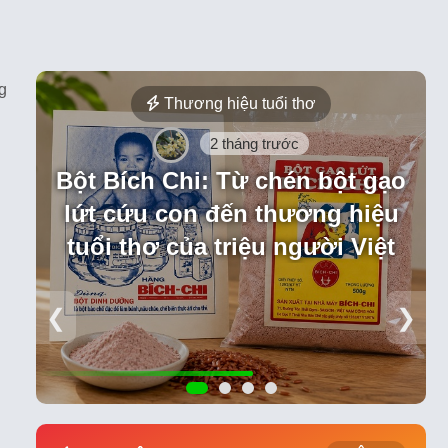
g
Thương hiệu tuổi thơ
2 tháng trước
Bột Bích Chi: Từ chén bột gạo
lứt cứu con đến thương hiệu
tuổi thơ của triệu người Việt
❮
❯