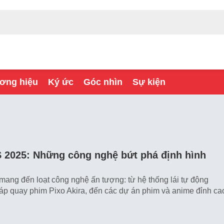
ơng hiệu
Ký ức
Góc nhìn
Sự kiện
S 2025: Những công nghệ bứt phá định hình
ng đến loạt công nghệ ấn tượng: từ hệ thống lái tự động
p quay phim Pixo Akira, đến các dự án phim và anime đỉnh ca