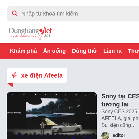
Khám phá
Ăn uống
Dùng thử
Làm ra
Thư
xe điện Afeela
Sony tại CE
tương lai
Sony CES 2025 ma
AFEELA, giải phá
Sự kiện cũng…
editor