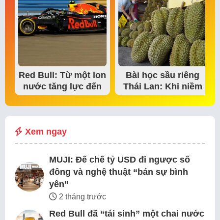
Red Bull: Từ một lon
Bài học sầu riêng
nước tăng lực đến
Thái Lan: Khi niềm
đế chế thể…
tin thị trường bắt…
Xem ngay
MUJI: Đế chế tỷ USD đi ngược số
đông và nghệ thuật “bán sự bình
yên”
2 tháng trước
Red Bull đã “tái sinh” một chai nước