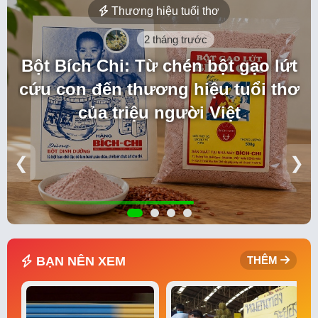
Thương hiệu tuổi thơ
2 tháng trước
Bột Bích Chi: Từ chén bột gạo lứt
cứu con đến thương hiệu tuổi thơ
của triệu người Việt
❮
❯
BẠN NÊN XEM
THÊM