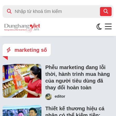
marketing số
Phễu marketing đang lỗi
thời, hành trình mua hàng
của người tiêu dùng đã
thay đổi hoàn toàn
editor
Thiết kế thương hiệu cá
nhân có thể kiếm tiền: