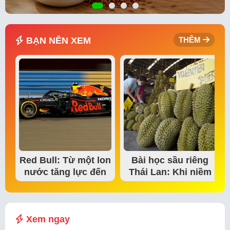
BẠN NÊN XEM
THÊM
Red Bull: Từ một lon
Bài học sầu riêng
nước tăng lực đến
Thái Lan: Khi niềm
đế chế thể…
tin thị trường bắt…
Xem ngay