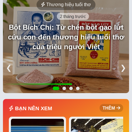
Thương hiệu tuổi thơ
2 tháng trước
Bột Bích Chi: Từ chén bột gạo lứt
cứu con đến thương hiệu tuổi thơ
của triệu người Việt
❮
❯
BẠN NÊN XEM
THÊM