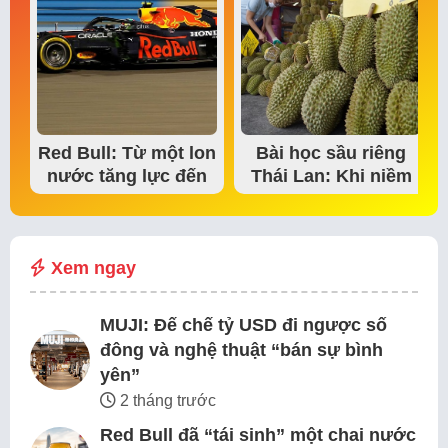
Red Bull: Từ một lon
Bài học sầu riêng
nước tăng lực đến
Thái Lan: Khi niềm
đế chế thể…
tin thị trường bắt…
Xem ngay
MUJI: Đế chế tỷ USD đi ngược số
đông và nghệ thuật “bán sự bình
yên”
2 tháng trước
Red Bull đã “tái sinh” một chai nước