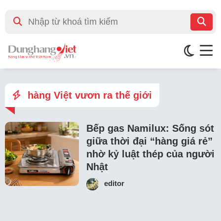
hàng Việt vươn ra thế giới
Bếp gas Namilux: Sống sót
giữa thời đại “hàng giá rẻ”
nhờ kỷ luật thép của người
Nhật
editor