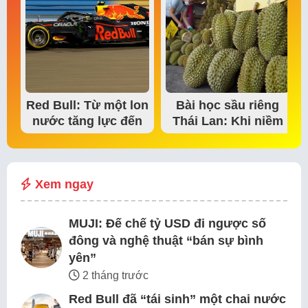
Red Bull: Từ một lon
Bài học sầu riêng
nước tăng lực đến
Thái Lan: Khi niềm
đế chế thể…
tin thị trường bắt…
Xem ngay
MUJI: Đế chế tỷ USD đi ngược số
đông và nghệ thuật “bán sự bình
yên”
2 tháng trước
Red Bull đã “tái sinh” một chai nước