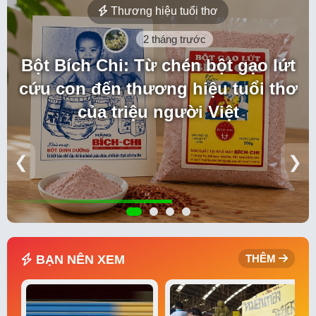
Thương hiệu tuổi thơ
2 tháng trước
Bột Bích Chi: Từ chén bột gạo lứt
cứu con đến thương hiệu tuổi thơ
của triệu người Việt
❮
❯
BẠN NÊN XEM
THÊM