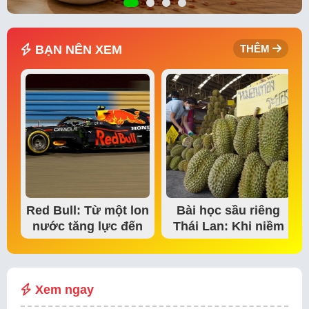
BẠN NÊN XEM
THÊM
Red Bull: Từ một lon
Bài học sầu riêng
nước tăng lực đến
Thái Lan: Khi niềm
đế chế thể…
tin thị trường bắt…
Xem ngay