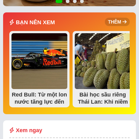
BẠN NÊN XEM
THÊM
Red Bull: Từ một lon
Bài học sầu riêng
nước tăng lực đến
Thái Lan: Khi niềm
đế chế thể…
tin thị trường bắt…
Xem ngay