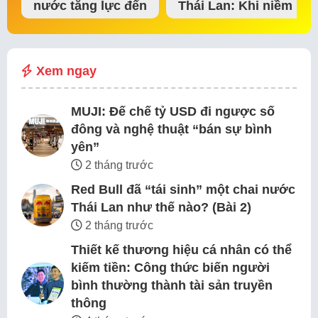
nước tăng lực đến
Thái Lan: Khi niềm
đế chế thể…
tin thị trường bắt…
Xem ngay
MUJI: Đế chế tỷ USD đi ngược số
đông và nghệ thuật “bán sự bình
yên”
2 tháng trước
Red Bull đã “tái sinh” một chai nước
Thái Lan như thế nào? (Bài 2)
2 tháng trước
Thiết kế thương hiệu cá nhân có thể
kiếm tiền: Công thức biến người
bình thường thành tài sản truyền
thông