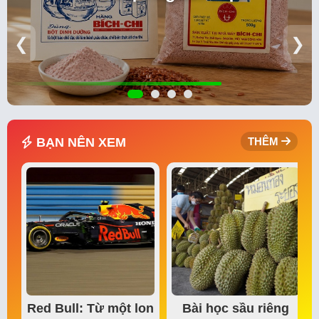
❮
❯
BẠN NÊN XEM
THÊM
Red Bull: Từ một lon
Bài học sầu riêng