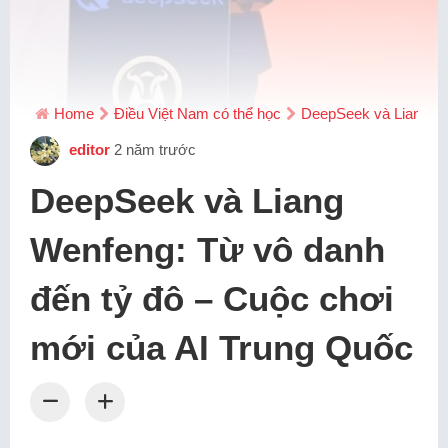
Home
Điều Việt Nam có thể học
DeepSeek và Liang We
editor
2 năm trước
DeepSeek và Liang
Wenfeng: Từ vô danh
đến tỷ đô – Cuộc chơi
mới của AI Trung Quốc