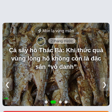
Món lạ vùng miền
2 tháng trước
Cá sấy hồ Thác Bà: Khi thức quà
vùng lòng hồ không còn là đặc
sản “vô danh”
❮
❯