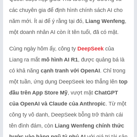
các chuyên gia để định hình chính sách AI cho
năm mới. Ít ai để ý rằng tại đó,
Liang Wenfeng
,
một doanh nhân AI còn ít tên tuổi, đã có mặt.
Cùng ngày hôm ấy, công ty
DeepSeek
của
Liang ra mắt
mô hình AI R1
, được quảng bá là
có khả năng
cạnh tranh với OpenAI
. Chỉ trong
một tuần, ứng dụng DeepSeek leo thẳng lên
top
đầu trên App Store Mỹ
, vượt mặt
ChatGPT
của OpenAI và Claude của Anthropic
. Từ một
công ty vô danh, DeepSeek bỗng trở thành cái
tên đình đám, còn
Liang Wenfeng chính thức
bước vào hàng ngũ tỷ phú AI
với giá trị tài sản