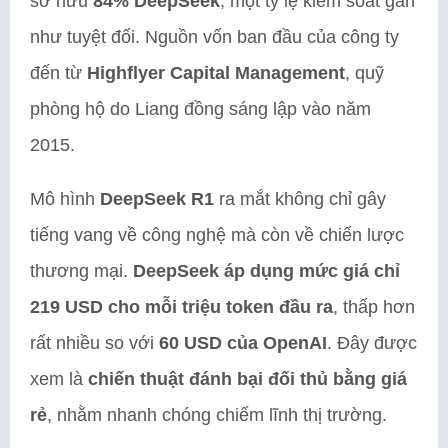
sở hữu
84% DeepSeek
, một tỷ lệ kiểm soát gần
như tuyệt đối. Nguồn vốn ban đầu của công ty
đến từ
Highflyer Capital Management
, quỹ
phòng hộ do Liang đồng sáng lập vào năm
2015.
Mô hình
DeepSeek R1
ra mắt không chỉ gây
tiếng vang về công nghệ mà còn về chiến lược
thương mại.
DeepSeek áp dụng mức giá chỉ
219 USD cho mỗi triệu token đầu ra
, thấp hơn
rất nhiều so với
60 USD của OpenAI
. Đây được
xem là
chiến thuật đánh bại đối thủ bằng giá
rẻ
, nhằm nhanh chóng chiếm lĩnh thị trường.