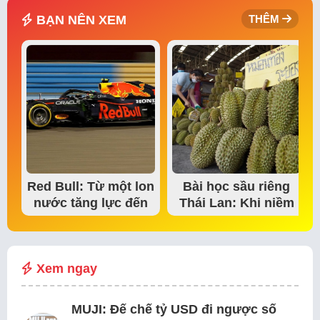
BẠN NÊN XEM
THÊM
Red Bull: Từ một lon
Bài học sầu riêng
nước tăng lực đến
Thái Lan: Khi niềm
đế chế thể…
tin thị trường bắt…
Xem ngay
MUJI: Đế chế tỷ USD đi ngược số