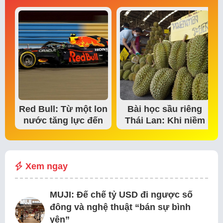
Red Bull: Từ một lon
Bài học sầu riêng
nước tăng lực đến
Thái Lan: Khi niềm
đế chế thể…
tin thị trường bắt…
Xem ngay
MUJI: Đế chế tỷ USD đi ngược số
đông và nghệ thuật “bán sự bình
yên”