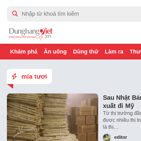
Khám phá
Ăn uống
Dùng thử
Làm ra
Thư
mía tươi
Sau Nhật Bả
xuất đi Mỹ
Từ thị trường đầ
được nhiều thị 
là thị…
editor