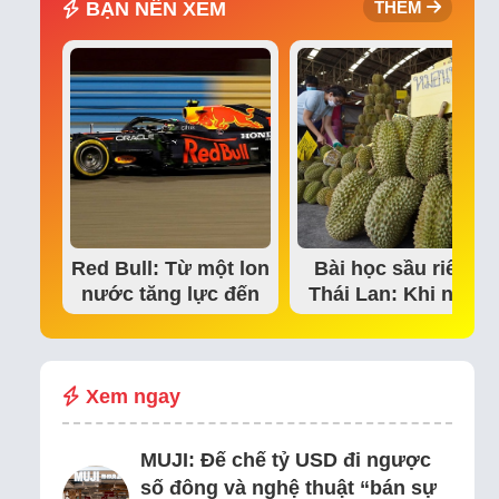
BẠN NÊN XEM
THÊM
Red Bull: Từ một lon
Bài học sầu riêng
nước tăng lực đến
Thái Lan: Khi niềm
đế chế thể…
tin thị trường bắt…
Xem ngay
MUJI: Đế chế tỷ USD đi ngược
số đông và nghệ thuật “bán sự