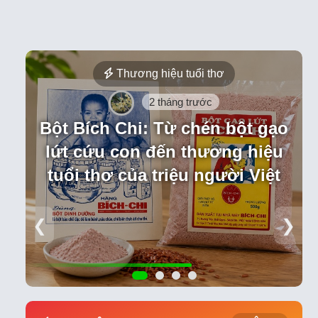
Thương hiệu tuổi thơ
2 tháng trước
Bột Bích Chi: Từ chén bột gạo
lứt cứu con đến thương hiệu
tuổi thơ của triệu người Việt
❮
❯