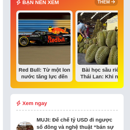
BẠN NÊN XEM
THÊM
Red Bull: Từ một lon
Bài học sầu riêng
nước tăng lực đến
Thái Lan: Khi niềm
đế chế thể…
tin thị trường bắt…
Xem ngay
MUJI: Đế chế tỷ USD đi ngược
số đông và nghệ thuật “bán sự