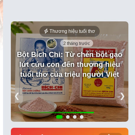
Thương hiệu tuổi thơ
2 tháng trước
Bột Bích Chi: Từ chén bột gạo
lứt cứu con đến thương hiệu
tuổi thơ của triệu người Việt
❮
❯