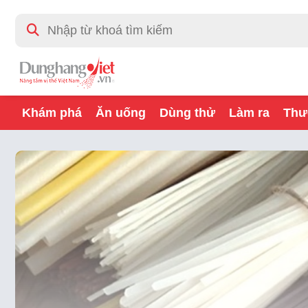
Khám phá
Ăn uống
Dùng thử
Làm ra
Thư