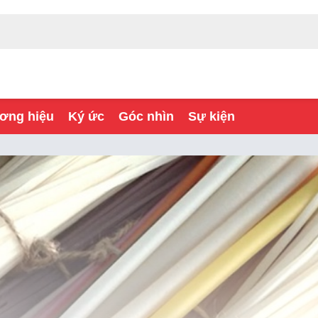
ơng hiệu
Ký ức
Góc nhìn
Sự kiện