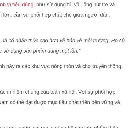
nh vi tiêu dùng
, như sử dụng túi vải, ống hút tre và
i lớn, cần sự phối hợp chặt chẽ giữa người dân,
ay đã có nhận thức cao hơn về bảo vệ môi trường. Họ sử
iệc sử dụng sản phẩm dùng một lần.”
nh này ra các khu vực nông thôn và chợ truyền thống,
rách nhiệm chung của toàn xã hội. Với sự phối hợp
Nam có thể đạt được mục tiêu phát triển bền vững và
úi vải, phân loại rác, và ủng hộ các sản phẩm thân