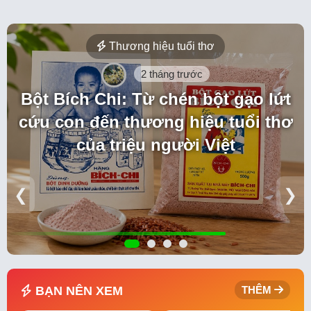
Thương hiệu tuổi thơ
2 tháng trước
Bột Bích Chi: Từ chén bột gạo lứt
cứu con đến thương hiệu tuổi thơ
của triệu người Việt
❮
❯
BẠN NÊN XEM
THÊM