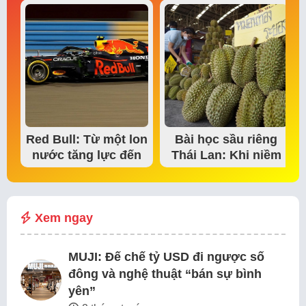
Red Bull: Từ một lon
Bài học sầu riêng
nước tăng lực đến
Thái Lan: Khi niềm
đế chế thể…
tin thị trường bắt…
Xem ngay
MUJI: Đế chế tỷ USD đi ngược số
đông và nghệ thuật “bán sự bình
yên”