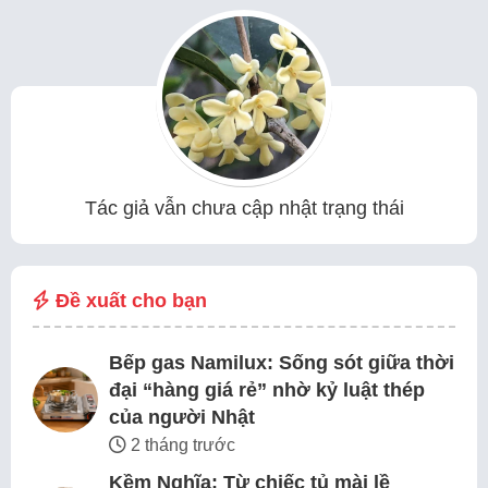
Tác giả vẫn chưa cập nhật trạng thái
Đề xuất cho bạn
Bếp gas Namilux: Sống sót giữa thời
đại “hàng giá rẻ” nhờ kỷ luật thép
của người Nhật
2 tháng trước
Kềm Nghĩa: Từ chiếc tủ mài lề