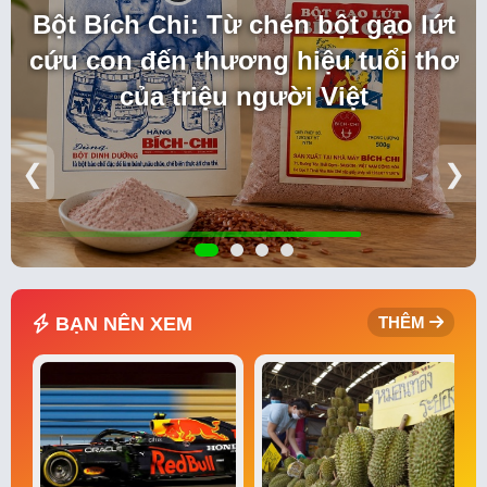
Bột Bích Chi: Từ chén bột gạo lứt
cứu con đến thương hiệu tuổi thơ
của triệu người Việt
❮
❯
BẠN NÊN XEM
THÊM