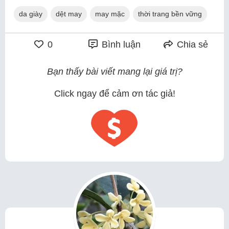
da giày
dệt may
may mặc
thời trang bền vững
0
Bình luận
Chia sẻ
Bạn thấy bài viết mang lại giá trị?
Click ngay để cảm ơn tác giả!