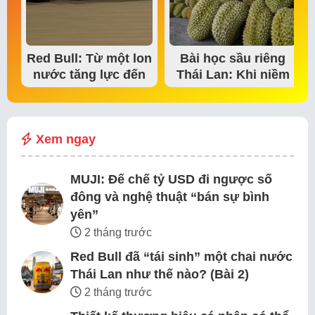
Red Bull: Từ một lon
Bài học sầu riêng
nước tăng lực đến
Thái Lan: Khi niềm
đế chế thể…
tin thị trường bắt…
Xem ngay
MUJI: Đế chế tỷ USD đi ngược số
đông và nghệ thuật “bán sự bình
yên”
2 tháng trước
Red Bull đã “tái sinh” một chai nước
Thái Lan như thế nào? (Bài 2)
2 tháng trước