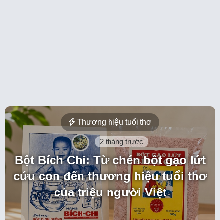
Món lạ vùng miền
2 tháng trước
Cá sấy hồ Thác Bà: Khi thức quà
vùng lòng hồ không còn là đặc
sản “vô danh”