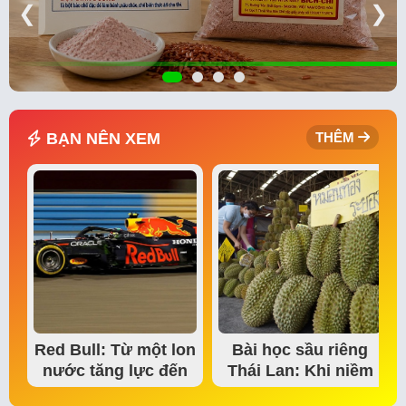
❮
❯
BẠN NÊN XEM
THÊM
Red Bull: Từ một lon
Bài học sầu riêng
nước tăng lực đến
Thái Lan: Khi niềm
đế chế thể…
tin thị trường bắt…