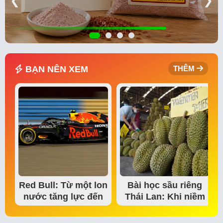
❮
❯
BẠN NÊN XEM
THÊM
Red Bull: Từ một lon
Bài học sầu riêng
nước tăng lực đến
Thái Lan: Khi niềm
đế chế thể…
tin thị trường bắt…