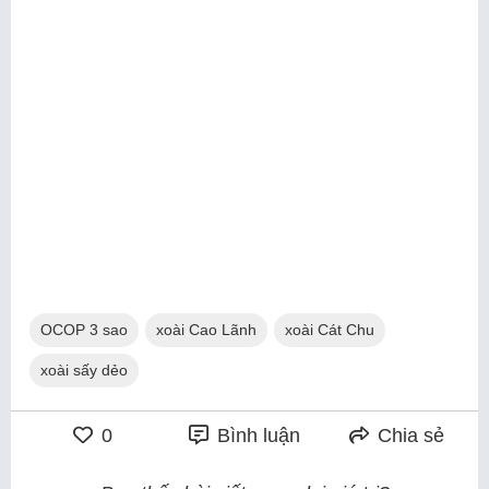
OCOP 3 sao
xoài Cao Lãnh
xoài Cát Chu
xoài sấy dẻo
0
Bình luận
Chia sẻ