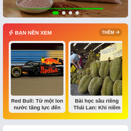
BẠN NÊN XEM
THÊM
Red Bull: Từ một lon
Bài học sầu riêng
nước tăng lực đến
Thái Lan: Khi niềm
đế chế thể…
tin thị trường bắt…